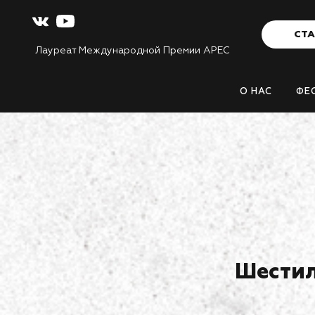
СТА
Лауреат Международной Премии APEC
О НАС
ФЕ
Шестил