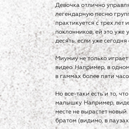
Девочка отлично управля
легендарную песню групп
практикуется с трех лет
поклонников, ей это уже 
десять, если уже сегодня
Миумиу не только играет
видео. Например, в одно
в гаммах более пяти часо
Но все-таки есть и то, ч
малышку. Например, видео
месте не вырастет новый.
братом (видимо, в пауза