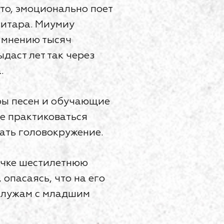
то, эмоционально поет
гитара. Миумиу
о мнению тысяч
ыдаст лет так через
.
ры песен и обучающие
не практиковаться
тать головокружение.
вочке шестилетнюю
опасаясь, что на его
о лужам с младшим