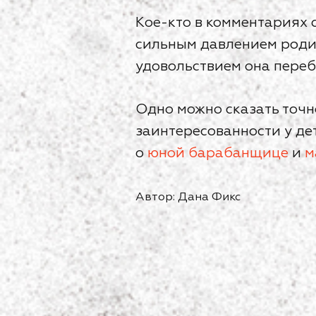
Кое-кто в комментариях с
сильным давлением родит
удовольствием она переб
Одно можно сказать точн
заинтересованности у де
о
юной барабанщице
и
м
Автор: Дана Фикс