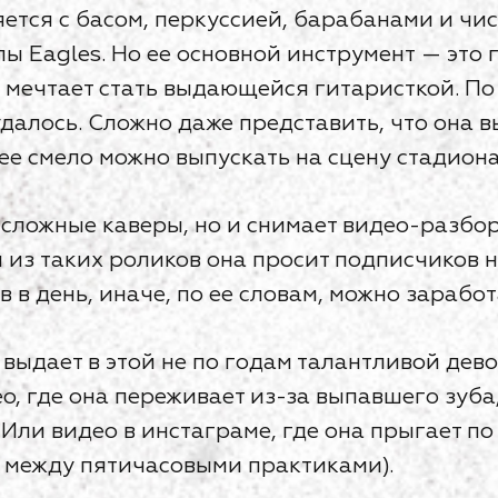
ется с басом, перкуссией, барабанами и чис
ы Eagles. Но ее основной инструмент — это 
 и мечтает стать выдающейся гитаристкой. П
удалось. Сложно даже представить, что она в
 ее смело можно выпускать на сцену стадиона
 сложные каверы, но и снимает видео-разбо
м из таких роликов она просит подписчиков 
в в день, иначе, по ее словам, можно зарабо
то выдает в этой не по годам талантливой де
, где она переживает из-за выпавшего зуба, 
 Или видео в инстаграме, где она прыгает п
х между пятичасовыми практиками).