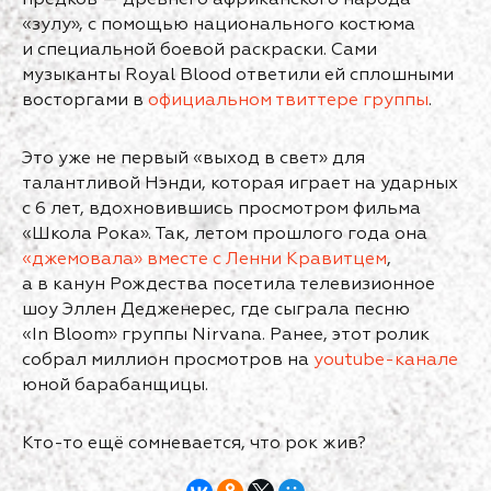
предков — древнего африканского народа
«зулу», с помощью национального костюма
и специальной боевой раскраски. Сами
музыканты Royal Blood ответили ей сплошными
восторгами в
официальном твиттере группы
.
Это уже не первый «выход в свет» для
талантливой Нэнди, которая играет на ударных
с 6 лет, вдохновившись просмотром фильма
«Школа Рока». Так, летом прошлого года она
«джемовала» вместе с Ленни Кравитцем
,
а в канун Рождества посетила телевизионное
шоу Эллен Дедженерес, где сыграла песню
«In Bloom» группы Nirvana. Ранее, этот ролик
собрал миллион просмотров на
youtube-канале
юной барабанщицы.
Кто-то ещё сомневается, что рок жив?