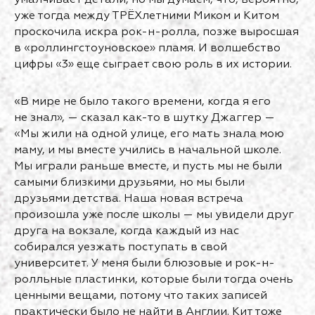
умалчивает детали, но мы думаем, что, вероятно,
уже тогда между ТРЁХлетними Миком и Китом
проскочила искра рок-н-ролла, позже выросшая
в «роллингстоуновское» пламя. И волшебство
цифры «3» еще сыграет свою роль в их истории.
«В мире не было такого времени, когда я его
не знал», — сказал как-то в шутку Джаггер —
«Мы жили на одной улице, его мать знала мою
маму, и мы вместе учились в начальной школе.
Мы играли раньше вместе, и пусть мы не были
самыми близкими друзьями, но мы были
друзьями детства. Наша новая встреча
произошла уже после школы — мы увидели друг
друга на вокзале, когда каждый из нас
собирался уезжать поступать в свой
университет. У меня были блюзовые и рок-н-
ролльные пластинки, которые были тогда очень
ценными вещами, потому что таких записей
практически было не найти в Англии. Кит тоже