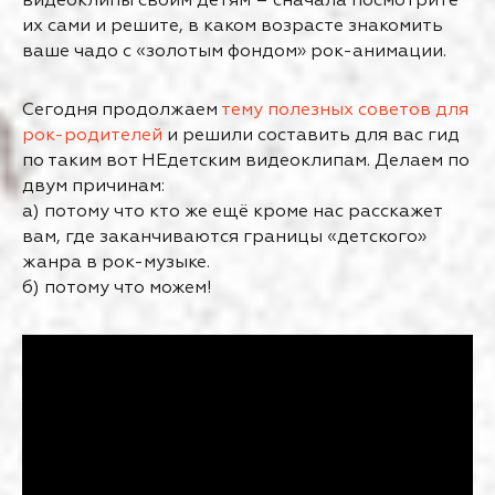
видеоклипы своим детям – сначала посмотрите
их сами и решите, в каком возрасте знакомить
ваше чадо с «золотым фондом» рок-анимации.
Сегодня продолжаем
тему полезных советов для
рок-родителей
и решили составить для вас гид
по таким вот НЕдетским видеоклипам. Делаем по
двум причинам:
а) потому что кто же ещё кроме нас расскажет
вам, где заканчиваются границы «детского»
жанра в рок-музыке.
б) потому что можем!