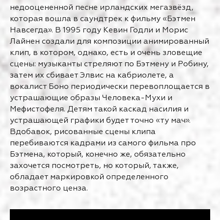
недооцененной песне ирландских мегазвёзд,
которая вошла в саундтрек к фильму «Бэтмен
Навсегда». В 1995 году Кевин Годли и Морис
Лайнен создали для композиции анимированный
клип, в котором, однако, есть и очень зловещие
сцены: музыканты стреляют по Бэтмену и Робину,
затем их сбивает Элвис на кабриолете, а
вокалист Боно периодически перевоплощается в
устрашающие образы Человека-Мухи и
Мефистофеля. Детям такой каскад насилия и
устрашающей графики будет точно «ту мач».
Вдобавок, рисованные сцены клипа
перебиваются кадрами из самого фильма про
Бэтмена, который, конечно же, обязательно
захочется посмотреть, но который, также,
обладает маркировкой определенного
возрастного ценза.