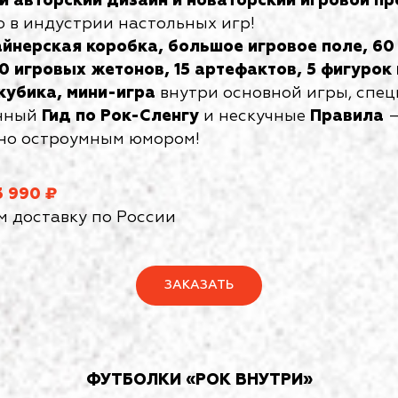
й авторский дизайн и новаторский игровой пр
о в индустрии настольных игр!
йнерская коробка, большое игровое поле, 60
0 игровых жетонов, 15 артефактов, 5 фигурок 
кубика, мини-игра
внутри основной игры, спе
нный
Гид по Рок-Сленгу
и нескучные
Правила
—
но остроумным юмором!
3 990 ₽
 доставку по России
ЗАКАЗАТЬ
ФУТБОЛКИ «РОК ВНУТРИ»