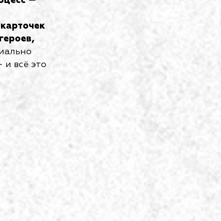
оцесс
—
 карточек
героев,
циально
 и всё это