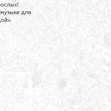
рослых!
-музыке для
дой»