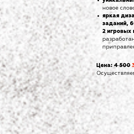
уникальны
новое слов
яркая диза
заданий, 6
2 игровых 
разработа
приправле
Цена:
4 500
Осуществляем