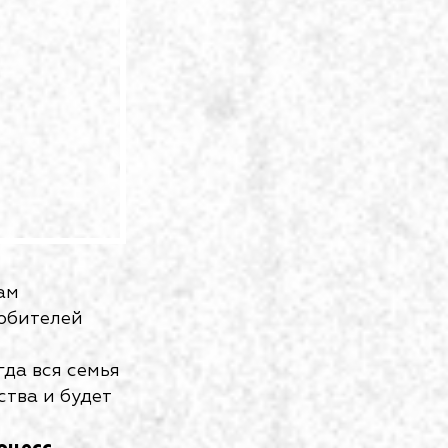
ам
юбителей
да вся семья
ства и будет