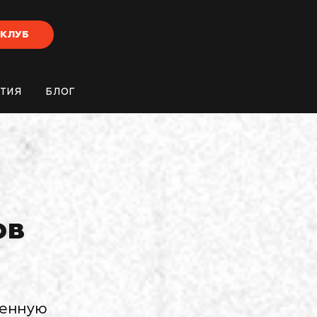
-КЛУБ
ТИЯ
БЛОГ
ов
менную