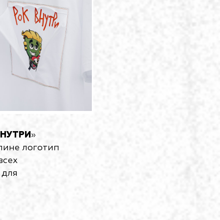
ВНУТРИ
»
спине логотип
всех
 для