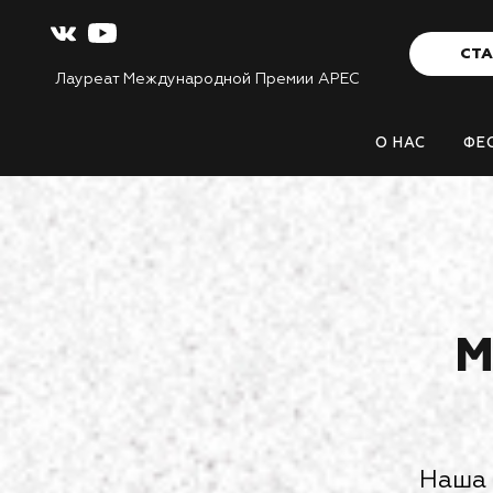
СТА
Лауреат Международной Премии APEC
О НАС
ФЕ
М
Наша 