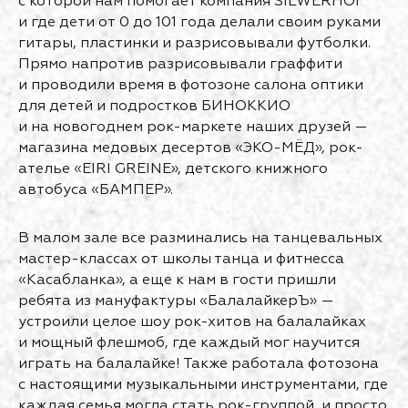
с которой нам помогает компания SILWERHOF
и где дети от 0 до 101 года делали своим руками
гитары, пластинки и разрисовывали футболки.
Прямо напротив разрисовывали граффити
и проводили время в фотозоне салона оптики
для детей и подростков БИНОККИО
и на новогоднем рок-маркете наших друзей —
магазина медовых десертов «ЭКО-МЁД», рок-
ателье «EIRI GREINE», детского книжного
автобуса «БАМПЕР».
В малом зале все разминались на танцевальных
мастер-классах от школы танца и фитнесса
«Касабланка», а еще к нам в гости пришли
ребята из мануфактуры «БалалайкерЪ» —
устроили целое шоу рок-хитов на балалайках
и мощный флешмоб, где каждый мог научится
играть на балалайке! Также работала фотозона
с настоящими музыкальными инструментами, где
каждая семья могла стать рок-группой, и просто