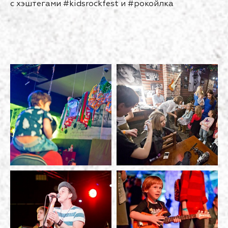
с хэштегами #kidsrockfest и #рокойлка