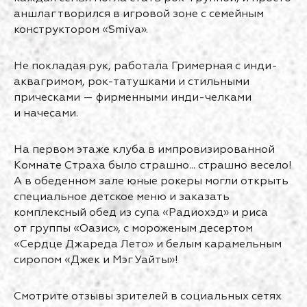
аншлаг творился в игровой зоне с семейным
конструктором «Smiva».
Не покладая рук, работала Гримерная с инди-
аквагримом, рок-татушками и стильными
прическами — фирменными инди-челками
и начесами.
На первом этаже клуба в импровизированной
Комнате Страха было страшно... страшно весело!
А в обеденном зале юные рокеры могли открыть
специальное детское меню и заказать
комплексный обед из супа «Радиохэд» и риса
от группы «Оазис», с мороженым десертом
«Сердце Джареда Лето» и белым карамельным
сиропом «Джек и Мэг Уайты»!
Смотрите отзывы зрителей в социальных сетях