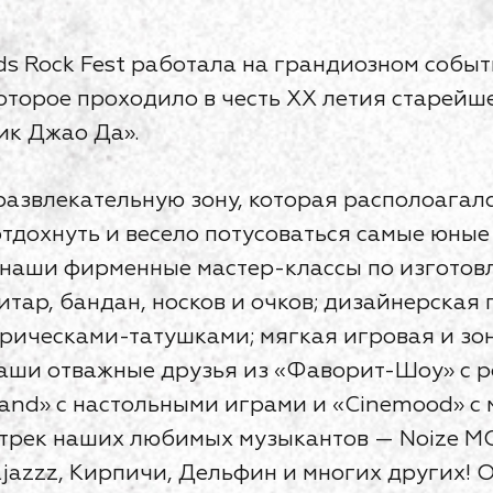
ds Rock Fest работала на грандиозном событ
оторое проходило в честь ХХ летия старейш
ик Джао Да».
развлекательную зону, которая располоагал
отдохнуть и весело потусоваться самые юные
 наши фирменные мастер-классы по изготов
итар, бандан, носков и очков; дизайнерская
прическами-татушками; мягкая игровая и зо
наши отважные друзья из «Фаворит-Шоу» с 
nd» c настольными играми и «Cinemood» с м
рек наших любимых музыкантов — Noize MC,
lajazzz, Кирпичи, Дельфин и многих других!