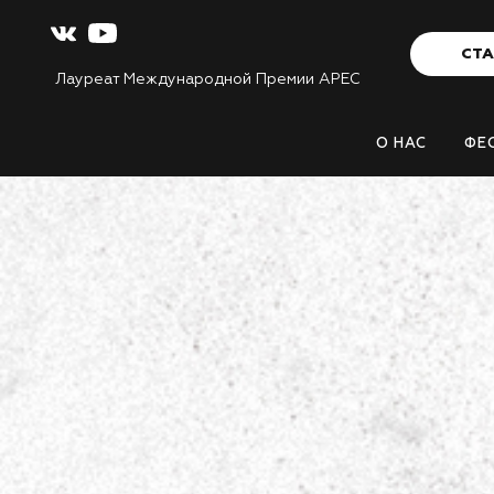
СТА
Лауреат Международной Премии APEC
О НАС
ФЕ