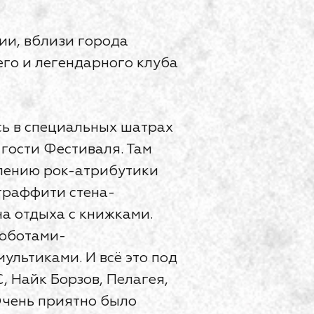
ии, вблизи города
его и легендарного клуба
сь в специальных шатрах
 гости Фестиваля. Там
лению рок-атрибутики
 граффити стена-
на отдыха с книжками.
роботами-
ультиками. И всё это под
 Найк Борзов, Пелагея,
 Очень приятно было