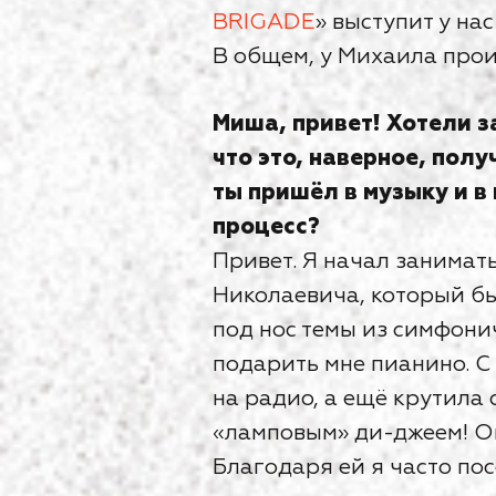
BRIGADE
» выступит у нас
В общем, у Михаила прои
Миша, привет! Хотели з
что это, наверное, пол
ты пришёл в музыку и в
процесс?
Привет. Я начал занимат
Николаевича, который б
под нос темы из симфони
подарить мне пианино. С
на радио, а ещё крутила
«ламповым» ди-джеем! О
Благодаря ей я часто по