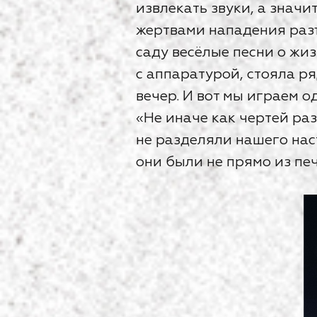
извлекать звуки, а знач
жертвами нападения раз
саду весёлые песни о жи
с аппаратурой, стояла ря
вечер. И вот мы играем о
«Не иначе как чертей ра
не разделяли нашего нас
они были не прямо из печ