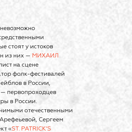
 невозможно
осредственными
ые стоят у истоков
ин из них —
МИХАИЛ
лист на сцене
затор фолк-фестивалей
ейблов в России,
h — первопроходцев
ры в России.
ачимыми отечественными
Арефеьевой, Сергеем
кт «
ST. PATRICK’S