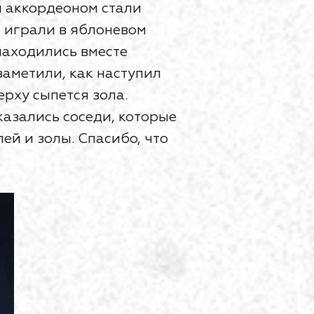
м аккордеоном стали
 играли в яблоневом
 находились вместе
заметили, как наступил
ерху сыпется зола.
казались соседи, которые
ей и золы. Спасибо, что