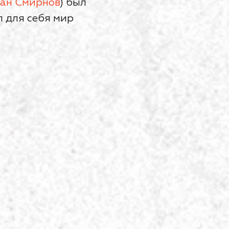
ан Смирнов
) был
л для себя мир