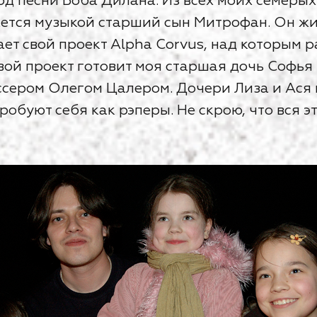
од песни Боба Дилана. Из всех моих семерых
тся музыкой старший сын Митрофан. Он жив
ет свой проект Alpha Corvus, над которым р
свой проект готовит моя старшая дочь Софья
сером Олегом Цалером. Дочери Лиза и Ася 
обуют себя как рэперы. Не скрою, что вся э