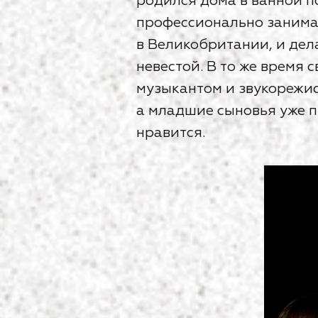
родился дома в ванной п
профессионально занимае
в Великобритании, и дела
невестой. В то же время 
музыкантом и звукорежис
а младшие сыновья уже пр
нравится.