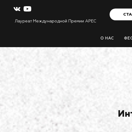
СТА
Лауреат Международной Премии APEC
О НАС
ФЕ
Ин