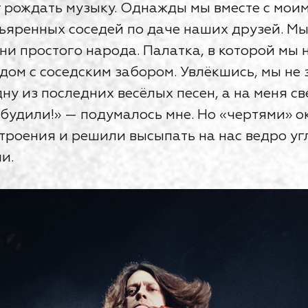
ит рождать музыку. Однажды мы вместе с мои
ъяренных соседей по даче наших друзей. Мы
зни простого народа. Палатка, в которой мы
дом с соседским забором. Увлёкшись, мы не 
дну из последних весёлых песен, а на меня св
збудили!» — подумалось мне. Но «чертями» о
троения и решили высыпать на нас ведро угл
и.