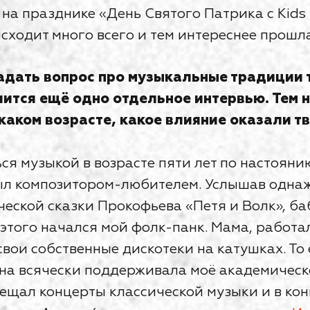
 на празднике «День Святого Патрика с Kids R
сходит много всего и тем интереснее прошл
адать вопрос про музыкальные традиции т
учится ещё одно отдельное интервью. Тем 
 каком возрасте, какое влияние оказали т
ься музыкой в возрасте пяти лет по настоян
ыл композитором-любителем. Услышав однаж
ческой сказки Прокофьева «Петя и Волк», б
 этого начался мой фолк-панк. Мама, работ
 свои собственные дискотеки на катушках. Т
на всячески поддерживала моё академическ
сещал концерты классической музыки и в кон