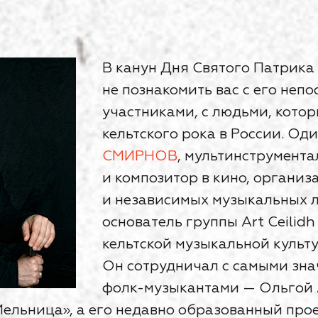
В канун Дня Святого Патрика
не познакомить вас с его неп
участниками, с людьми, котор
кельтского рока в России. Од
СМИРНОВ
, мультинструмента
и композитор в кино, органи
и независимых музыкальных л
основатель группы Art Ceilid
кельтской музыкальной культу
Он сотрудничал с самыми зн
фолк-музыкантами — Ольгой 
ельница», а его недавно образованный прое