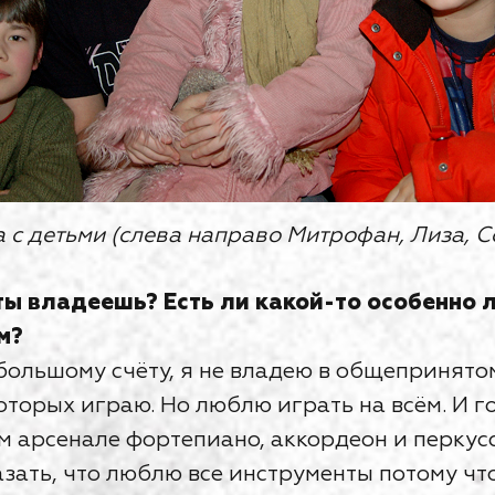
 с детьми (слева направо Митрофан, Лиза, С
ты владеешь? Есть ли какой-то особенно 
м?
 большому счёту, я не владею в общепринято
оторых играю. Но люблю играть на всём. И г
м арсенале фортепиано, аккордеон и перкусс
казать, что люблю все инструменты потому чт