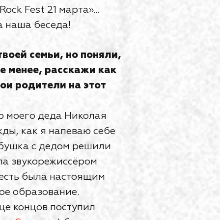
ock Fest 21 марта»...
а наша беседа!
воей семьи, но поняли,
не менее, расскажи как
вои родители на этот
ию моего деда Николая
ды, как я напеваю себе
абушка с дедом решили
ала звукорежиссёром
о есть была настоящим
ое образование.
це концов поступил