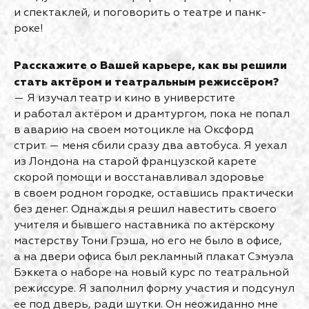
и спектаклей, и поговорить о театре и панк-
роке!
Расскажите о Вашей карьере, как вы решили
стать актёром и театральным режиссёром?
— Я изучал театр и кино в универстите
и работал актёром и драмтургом, пока не попал
в аварию на своем мотоцикле на Оксфорд
стрит — меня сбили сразу два автобуса. Я уехал
из Лондона на старой французской карете
скорой помощи и восстанавливал здоровье
в своем родном городке, оставшись практически
без денег. Однажды я решил навестить своего
учителя и бывшего наставника по актёрскому
мастерству Тони Грэша, но его не было в офисе,
а на двери офиса был рекламный плакат Сэмуэла
Бэккета о наборе на новый курс по театральной
режиссуре. Я заполнил форму участия и подсунул
ее под дверь, ради шутки. Он неожиданно мне