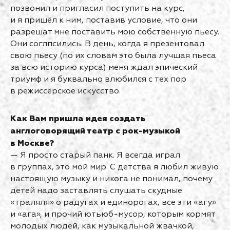
позвонил и пригласил поступить на курс,
и я пришёл к ним, поставив условие, что они
разрешат мне поставить мою собственную пьесу.
Они соглпсились. В день, когда я презентовал
свою пьесу (по их словам это была лучшая пьеса
за всю историю курса) меня ждал эпический
триумф и я буквально влюбился с тех пор
в режиссёрское искусство.
Как Вам пришла идея создать
англоговорящий театр с рок-музыкой
в Москве?
— Я просто старый панк. Я всегда играл
в группах, это мой мир. С детства я любил живую
настоящую музыку и никога не понимал, почему
детей надо заставлять слушать скудные
«траляля» о радугах и единорогах, все эти «агу»
и «ага», и прочий ютьюб-мусор, которым кормят
молодых людей, как музыкальной жвачкой,