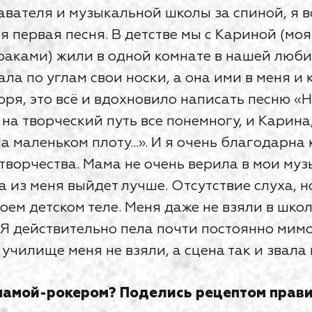
авателя и музыкальной школы за спиной, я в
я первая песня. В детстве мы с Кариной (мо
раками) жили в одной комнате в нашей люб
ла по углам свои носки, а она ими в меня и 
ря, это всё и вдохновило написать песню «Но
на творческий путь все понемногу, и Карина
На маленьком плоту...». И я очень благодарна
 творчества. Мама не очень верила в мои му
а из меня выйдет лучше. Отсутствие слуха, 
оем детском теле. Меня даже не взяли в шко
 Я действительно пела почти постоянно мимо
училище меня не взяли, а сцена так и звала 
мамой-рокером? Поделись рецептом прав