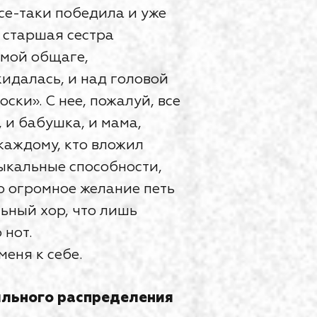
се-таки победила и уже
я старшая сестра
имой общаге,
кидалась, и над головой
ски». С нее, пожалуй, все
, и бабушка, и мама,
 каждому, кто вложил
зыкальные способности,
но огромное желание петь
льный хор, что лишь
 нот.
меня к себе.
ильного распределения