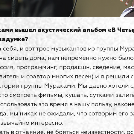
ками вышел акустический альбом «В Четы
 задумке?
 себя, и вот трое музыкантов из группы Мур
ча сидеть дома, нам непременно нужно было
ссия, программинг, продакшн, сведение, мас
витель и соавтор многих песен) и я решили 
стории группы Мураками. Мы давно хотели с
то смотреть фильмы, кушать, сутками залипа
использовать это время в нашу пользу, наконе
да, мы никак не ожидали, что сотворим его з
езвычайно интересно.
ть в отчаяние, не бояться неизвестности, о