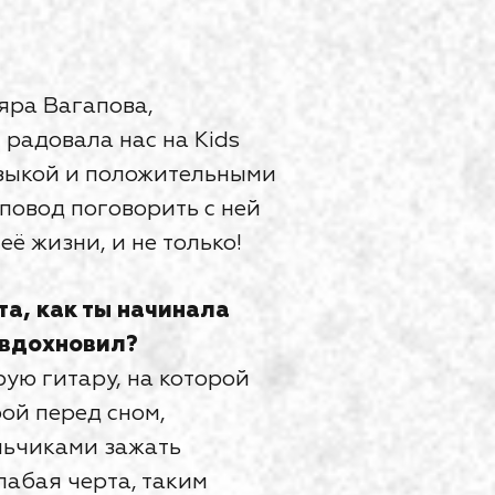
яра Вагапова,
радовала нас на Kids
узыкой и положительными
повод поговорить с ней
её жизни, и не только!
а, как ты начинала
 вдохновил?
арую гитару, на которой
рой перед сном,
льчиками зажать
лабая черта, таким