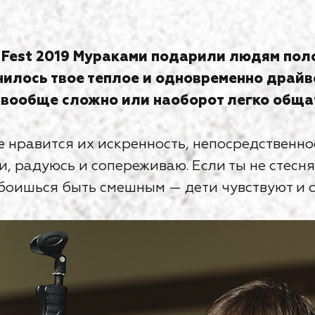
k Fest 2019 Мураками подарили людям по
мнилось твое теплое и одновременно драй
вообще сложно или наоборот легко общат
 нравится их искренность, непосредственнос
и, радуюсь и сопереживаю. Если ты не стесн
 боишься быть смешным — дети чувствуют и 