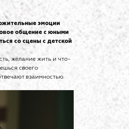
ложительные эмоции
вовое общение с юными
ься со сцены с детской
ть, желание жить и что-
яешься своего
отвечают взаимностью.