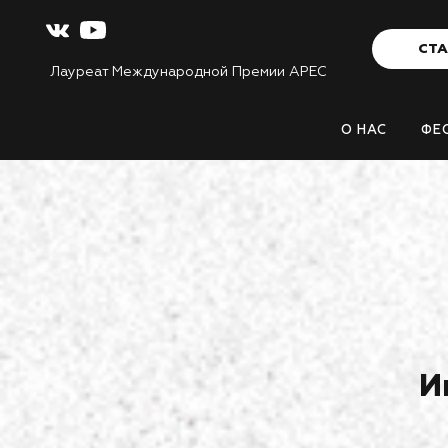
СТА
Лауреат Международной Премии APEC
О НАС
ФЕ
И