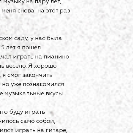
л музыку на пару лет,
еня снова, на этот раз
ском саду, у нас была
 5 лет я пошел
ачал играть на пианино
нь весело. Я хорошо
, я смог закончить
, но уже познакомился
ие музыкальные вкусы
что буду играть
чилось само собой,
чился играть на гитаре,