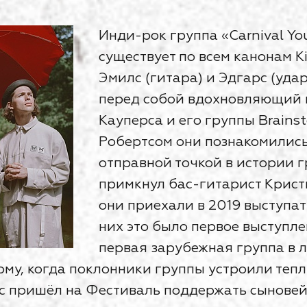
Инди-рок группа «Carnival Yo
существует по всем канонам Ki
Эмилс (гитара) и Эдгарс (уда
перед собой вдохновляющий 
Кауперса и его группы Brains
Робертсом они познакомились 
отправной точкой в истории г
примкнул бас-гитарист Кристи
они приехали в 2019 выступать
них это было первое выступлен
первая зарубежная группа в л
ому, когда поклонники группы устроили те
арс пришёл на Фестиваль поддержать сыновей