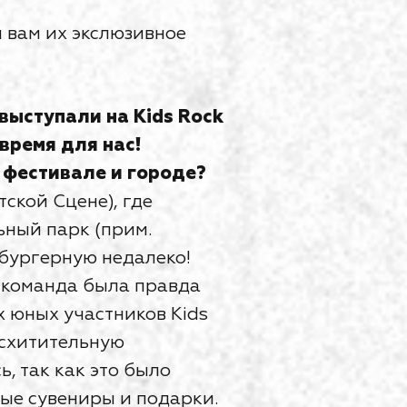
 вам их экслюзивное
 выступали на Kids Rock
время для нас!
 фестивале и городе?
ской Сцене), где
ьный парк (прим.
 бургерную недалеко!
к-команда была правда
х юных участников Kids
осхитительную
, так как это было
ные сувениры и подарки.