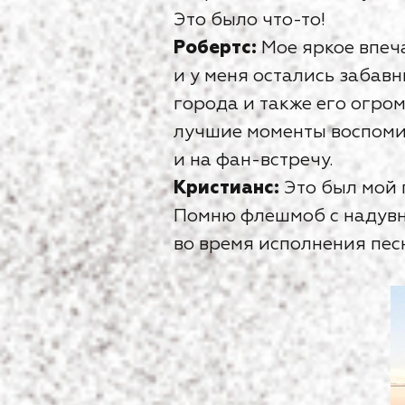
Это было что-то!
Робертс:
Мое яркое впеча
и у меня остались забав
города и также его огро
лучшие моменты воспоми
и на фан-встречу.
Кристианс:
Это был мой 
Помню флешмоб с надувн
во время исполнения песн