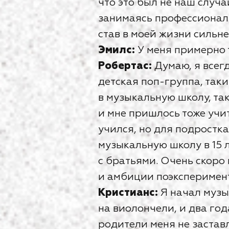
что это был не наш случай
занимаясь профессиональ
став в моей жизни сильне
Эмилс:
У меня примерно т
Робертас:
Думаю, я всегд
детская поп-группа, таки
в музыкальную школу, так
и мне пришлось тоже учит
учился, но для подростка
музыкальную школу в 15 л
с братьями. Очень скоро
и амбиции поэксперимент
Кристианс:
Я начал музык
на виолончели, и два год
родители меня не заставл