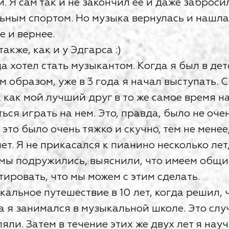
. Я сам так и не закончил её и даже заброси
ным спортом. Но музыка вернулась и нашла м
е и вернее.
акже, как и у Эдгарса :)
а хотел стать музыкантом. Когда я был в дет
м образом, уже в 3 года я начал выступать. С
 как мой лучший друг в то же самое время н
ься играть на нем. Это, правда, было не оче
 это было очень тяжко и скучно, тем не менее
ет. Я не прикасался к пианино несколько лет
 мы подружились, выяснили, что имеем общ
ировать, что мы можем с этим сделать.
альное путешествие в 10 лет, когда решил, 
а я занимался в музыкальной школе. Это слу
яли. Затем в течение этих же двух лет я нау