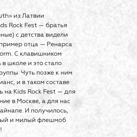
uth» из Латвии
ds Rock Fest — братья
рные) с детства видели
пример отца — Ренарса
torm. С клавишником
в школе и это стало
руппы. Чуть позже к ним
анс, и в таком составе
 на Kids Rock Fest — для
ие в Москве, а для нас
айнапе. И получилось,
плый и милый флешмоб
!