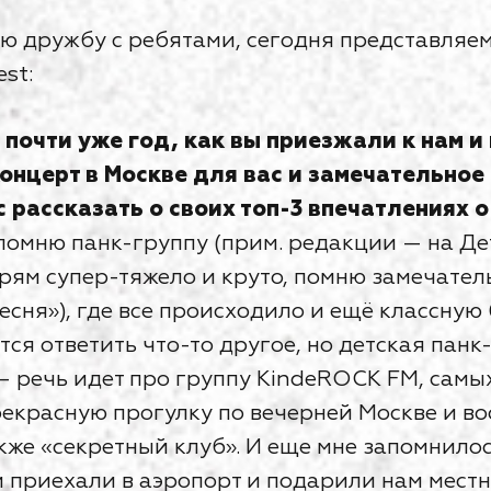
 дружбу с ребятами, сегодня представляем
st:
 почти уже год, как вы приезжали к нам и
концерт в Москве для вас и замечательное 
 рассказать о своих топ-3 впечатлениях о
омню панк-группу (прим. редакции — на Дет
рям супер-тяжело и круто, помню замечател
сня»), где все происходило и ещё классную
ся ответить что-то другое, но детская пан
— речь идет про группу KindeROCK FМ, самы
прекрасную прогулку по вечерней Москве и в
кже «секретный клуб». И еще мне запомнилось
и приехали в аэропорт и подарили нам мест