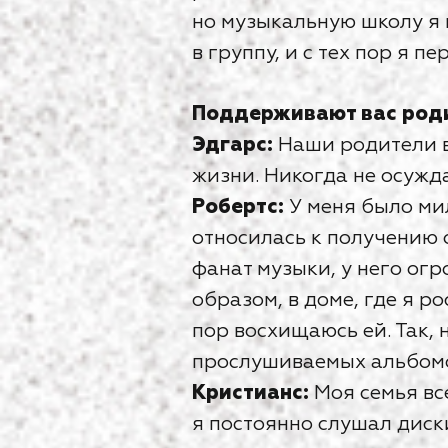
но музыкальную школу я н
в группу, и с тех пор я п
Поддерживают вас роди
Эдгарс:
Наши родители вс
жизни. Никогда не осужда
Робертс:
У меня было ми
относилась к получению о
фанат музыки, у него огр
образом, в доме, где я р
пор восхищаюсь ей. Так, 
прослушиваемых альбомов
Кристианс:
Моя семья вс
я постоянно слушал диск