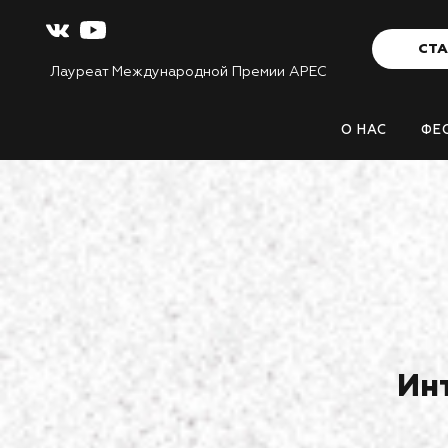
СТА
Лауреат Международной Премии APEC
О НАС
ФЕ
Инт