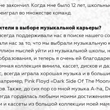
е закончил. Когда мне было 12 лет, школьны
ереиграл во множестве команд.
тели в выборе музыкальной карьеры?
егда поддерживали нас в поиске нашего со
ли нас за то, что мы выбрали музыкальную к
ллион мыслей уйти из музыкальной школы, н
бразования, и теперь я очень ей благодарен
омная коллекция винила, кассет, дисков и да
ос, всегда играла хорошая музыка и в больши
например, Pink Floyd «Dark Side Of The Moon
. Также, до сих пор со мной музыка A-ha, D
егда гордилась любыми моими достижениями.
и и кассеты из большой коллекции моей мам